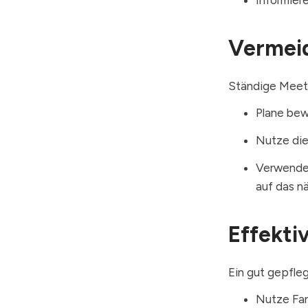
Vermei
Ständige Meeti
Plane bew
Nutze die
Verwende 
auf das n
Effekti
Ein gut gepfle
Nutze Far