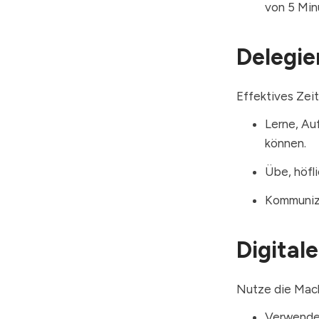
von 5 Min
Delegie
Effektives Zei
Lerne, Au
können.
Übe, höfli
Kommunizi
Digital
Nutze die Mach
Verwende 