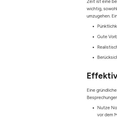
Zeit ist eine 
wichtig, sowoh
umzugehen. Ein
Pünktlich
Gute Vorb
Realistis
Berücksic
Effekti
Eine gründliche
Besprechungen
Nutze No
vor dem M