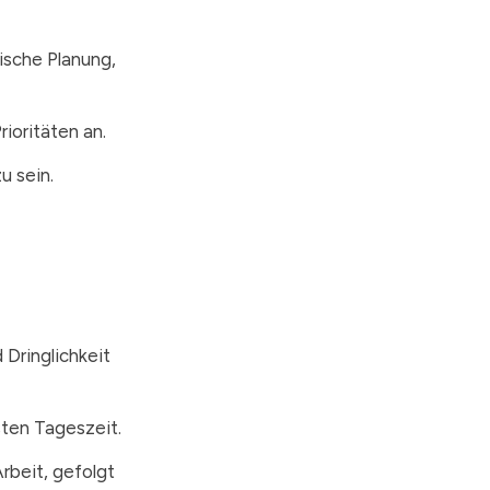
ische Planung,
ioritäten an.
u sein.
Dringlichkeit
sten Tageszeit.
rbeit, gefolgt