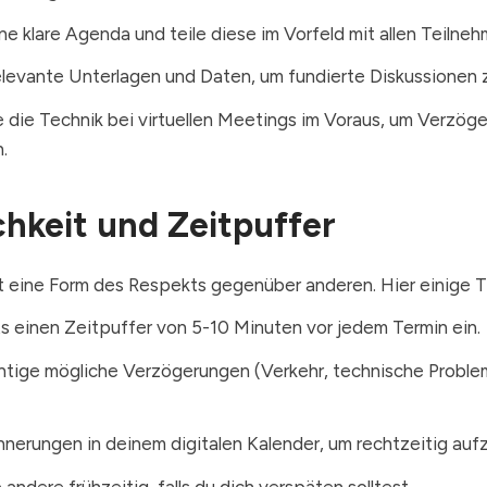
ine klare Agenda und teile diese im Vorfeld mit allen Teilneh
levante Unterlagen und Daten, um fundierte Diskussionen 
 die Technik bei virtuellen Meetings im Voraus, um Verzög
.
chkeit und Zeitpuffer
st eine Form des Respekts gegenüber anderen. Hier einige T
ts einen Zeitpuffer von 5-10 Minuten vor jedem Termin ein.
htige mögliche Verzögerungen (Verkehr, technische Problem
nnerungen in deinem digitalen Kalender, um rechtzeitig auf
 andere frühzeitig, falls du dich verspäten solltest.