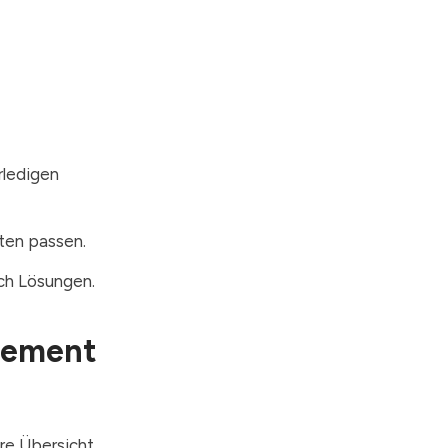
rledigen
äten passen.
ch Lösungen.
agement
re Übersicht