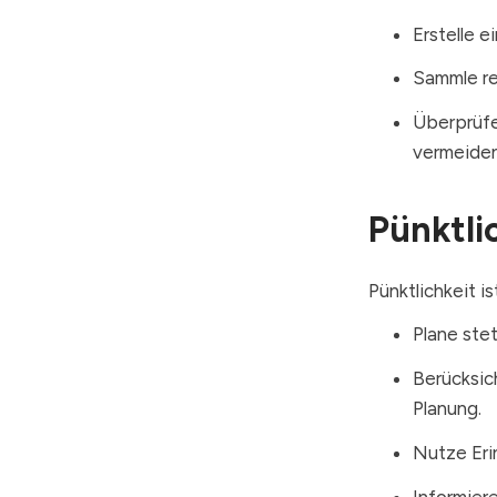
Erstelle e
Sammle re
Überprüfe
vermeiden
Pünktli
Pünktlichkeit i
Plane ste
Berücksic
Planung.
Nutze Eri
Informiere