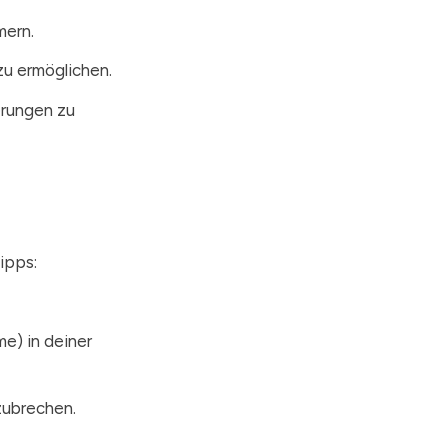
mern.
zu ermöglichen.
erungen zu
ipps:
e) in deiner
zubrechen.