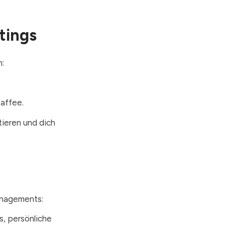
tings
n:
Kaffee.
tieren und dich
anagements:
, persönliche