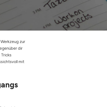
n Werkzeug zur
egenüber dir
 Tricks
ksichtsvoll mit
gangs