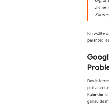
digita
an ein
Kilomet
Ich wollte 
paranoid, ei
Googl
Probl
Das Interes
plötzlich fu
Kalender, u
genau desha