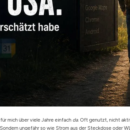
für mich über viele Jahre einfach
da
. Oft genutzt, nicht akti
. Sondern ungefähr so wie Strom aus der Steckdose oder 