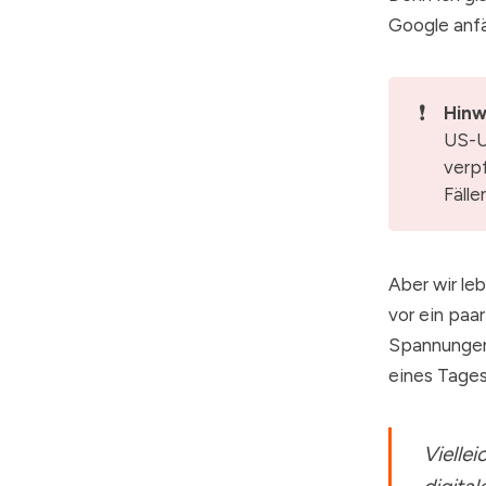
Google anfä
❗
Hinw
US-U
verp
Fälle
Aber wir leb
vor ein paa
Spannungen, 
eines Tages
Viellei