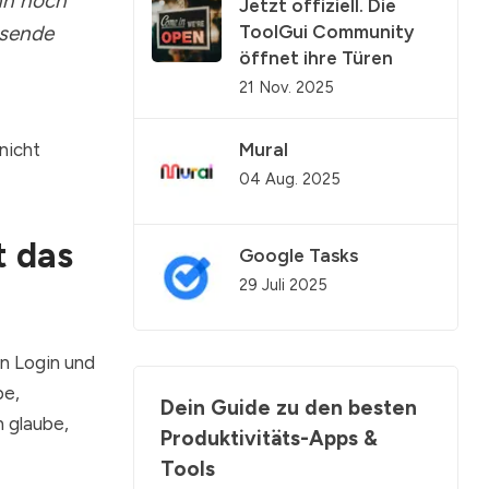
nn noch
Jetzt offiziell. Die
ToolGui Community
usende
öffnet ihre Türen
21 Nov. 2025
Mural
nicht
04 Aug. 2025
t das
Google Tasks
29 Juli 2025
in Login und
be,
Dein Guide zu den besten
h glaube,
Produktivitäts-Apps &
Tools