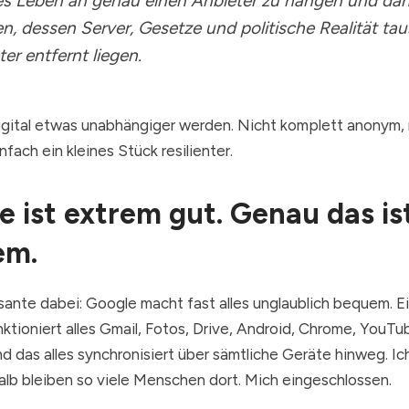
les Leben an genau einen Anbieter zu hängen und da
en, dessen Server, Gesetze und politische Realität ta
er entfernt liegen.
digital etwas unabhängiger werden. Nicht komplett anonym, 
nfach ein kleines Stück resilienter.
e ist extrem gut. Genau das is
em.
sante dabei: Google macht fast alles unglaublich bequem. E
nktioniert alles Gmail, Fotos, Drive, Android, Chrome, YouTu
nd das alles synchronisiert über sämtliche Geräte hinweg. Ic
lb bleiben so viele Menschen dort. Mich eingeschlossen.