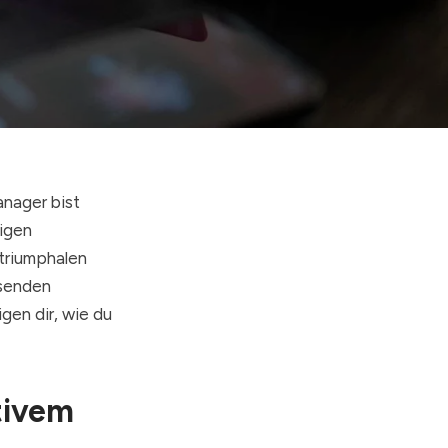
anager bist
tigen
triumphalen
ssenden
gen dir, wie du
tivem