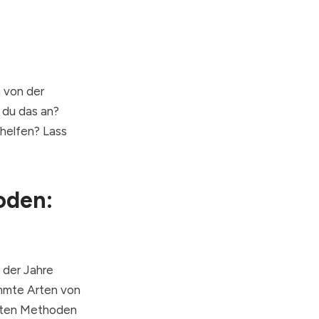
 von der
 du das an?
helfen? Lass
oden:
 der Jahre
immte Arten von
vsten Methoden