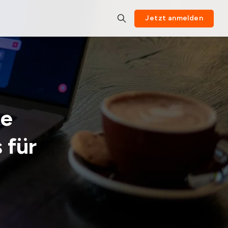
Jetzt anmelden
te
 für