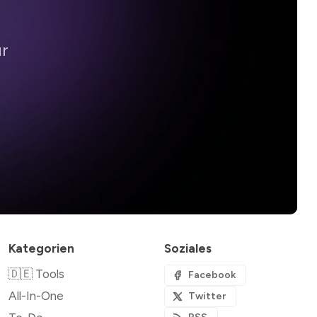
ür
Kategorien
Soziales
🇩🇪 Tools
Facebook
All-In-One
Twitter