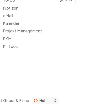
To-Do
RSS
Notizen
eMail
Kalender
Projekt Management
PKM
K.I.Tools
it
Ghost
&
Rinne
.